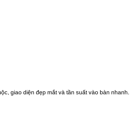
uộc, giao diện đẹp mắt và tần suất vào bàn nhanh.