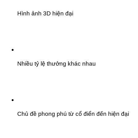
Hình ảnh 3D hiện đại
Nhiều tỷ lệ thưởng khác nhau
Chủ đề phong phú từ cổ điển đến hiện đại