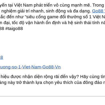
tuyến tại Việt Nam phát triển vô cùng mạnh mẽ. Trong
nghiệm giải trí nhanh, sinh động và đa dạng. 
Go88
c đến như “siêu cổng game đổi thưởng số 1 Việt Na
 đại, tốc độ vận hành ổn định và hệ sinh thái tính
8 #taigo88 
88
-thuong-so-1-Viet-Nam-Go88-Vn
iệu được nhận diện rộng rãi đến vậy? Hãy cùng tìm hi
g này trở thành lựa chọn yêu thích của đông đảo ng